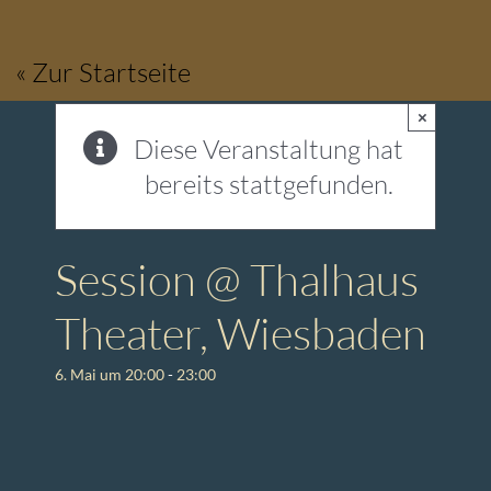
Zum
Inhalt
« Zur Startseite
springen
×
Diese Veranstaltung hat
bereits stattgefunden.
Session @ Thalhaus
Theater, Wiesbaden
6. Mai um 20:00
-
23:00