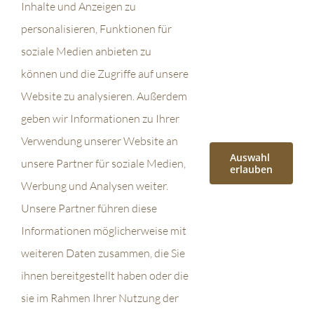
Inhalte und Anzeigen zu
0:
0
personalisieren, Funktionen für
0
soziale Medien anbieten zu
-
können und die Zugriffe auf unsere
2
3:
Website zu analysieren. Außerdem
0
geben wir Informationen zu Ihrer
0
Verwendung unserer Website an
Auswahl
unsere Partner für soziale Medien,
erlauben
Werbung und Analysen weiter.
Gregor Schor und das
High Fly Jazzquartett
Unsere Partner führen diese
größte gemeinsame
@ Hildastift, Wiesbaden
Vielfache @ schon
Informationen möglicherweise mit
schön, Mainz
weiteren Daten zusammen, die Sie
ihnen bereitgestellt haben oder die
sie im Rahmen Ihrer Nutzung der