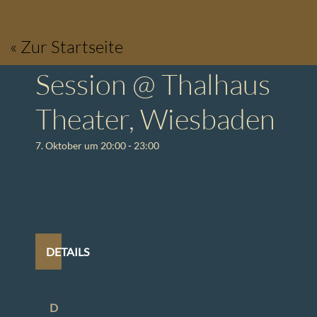
Zum
Inhalt
« Zur Startseite
springen
Session @ Thalhaus
Theater, Wiesbaden
7. Oktober um 20:00
-
23:00
DETAILS
D