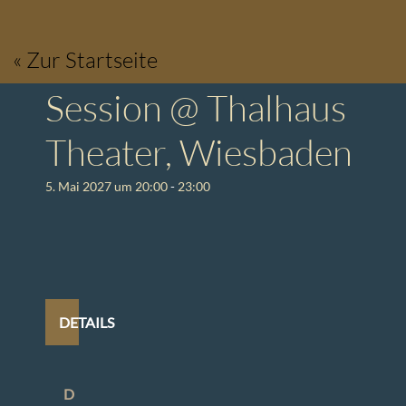
Zum
Inhalt
« Zur Startseite
springen
Session @ Thalhaus
Theater, Wiesbaden
5. Mai 2027 um 20:00
-
23:00
DETAILS
D