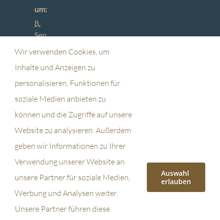
um:
8.
Sep
tem
Wir verwenden Cookies, um
ber
Inhalte und Anzeigen zu
202
7
personalisieren, Funktionen für
soziale Medien anbieten zu
Zeit
können und die Zugriffe auf unsere
:
Website zu analysieren. Außerdem
20:
geben wir Informationen zu Ihrer
00 -
23:
Verwendung unserer Website an
00
Auswahl
unsere Partner für soziale Medien,
erlauben
Werbung und Analysen weiter.
Unsere Partner führen diese