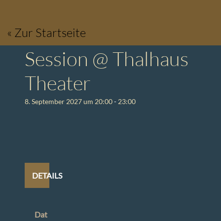
Zum
Inhalt
« Zur Startseite
springen
Session @ Thalhaus
Theater
8. September 2027 um 20:00
-
23:00
DETAILS
Dat