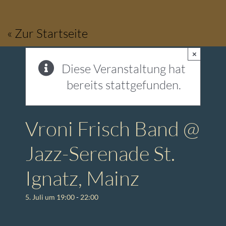
Zum
Inhalt
« Zur Startseite
springen
×
Diese Veranstaltung hat
bereits stattgefunden.
Vroni Frisch Band @
Jazz-Serenade St.
Ignatz, Mainz
5. Juli um 19:00
-
22:00