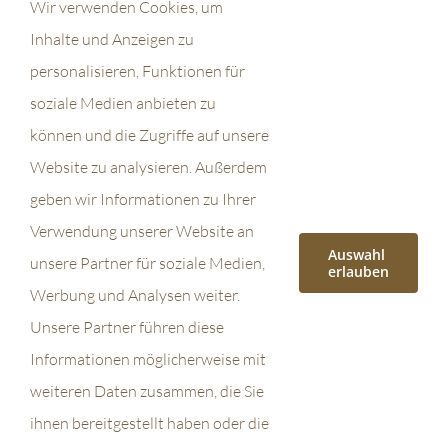
Wir verwenden Cookies, um
t:
1
Inhalte und Anzeigen zu
9:
personalisieren, Funktionen für
0
soziale Medien anbieten zu
0
-
können und die Zugriffe auf unsere
2
Website zu analysieren. Außerdem
2:
geben wir Informationen zu Ihrer
0
0
Verwendung unserer Website an
Auswahl
unsere Partner für soziale Medien,
erlauben
Werbung und Analysen weiter.
Unsere Partner führen diese
Gregor Schor und das
Duo Sonura @ Jazz-
größte gemeinsame
Serenade St. Ignatz,
Informationen möglicherweise mit
Vielfache @ Loft, Köln
Mainz
weiteren Daten zusammen, die Sie
ihnen bereitgestellt haben oder die