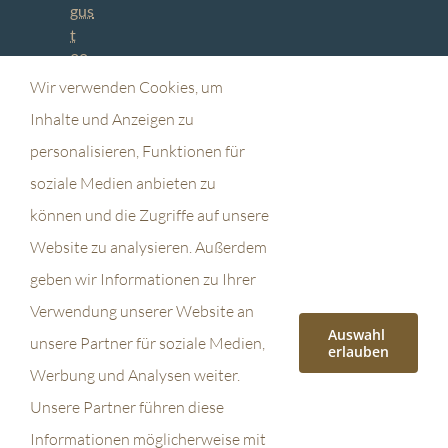
gus
t
20
25
Wir verwenden Cookies, um
Inhalte und Anzeigen zu
Zei
personalisieren, Funktionen für
t:
soziale Medien anbieten zu
19:
können und die Zugriffe auf unsere
30
-
Website zu analysieren. Außerdem
21:
geben wir Informationen zu Ihrer
30
Verwendung unserer Website an
Auswahl
unsere Partner für soziale Medien,
erlauben
Werbung und Analysen weiter.
with Bigmainzelband @
Duo Sonura @
Unsere Partner führen diese
ZDF, Sommerfest
Sommerfest
Botanischer Garten,
Informationen möglicherweise mit