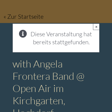
Zum
Inhalt
« Zur Startseite
springen
×
Diese Veranstaltung hat
bereits stattgefunden.
with Angela
Frontera Band @
Open Air im
Kirchgarten,